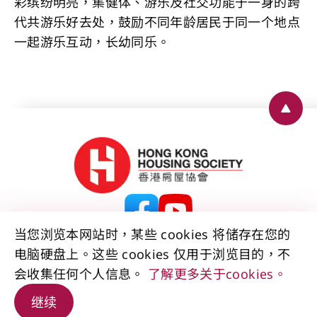
彩缤纷明亮，集健体、游乐及社交功能于一身的跨
代共游乐好去处，鼓励不同年龄居民于同一个地点
一起游乐互动，长幼同乐。
Back 
当您浏览本网站时，某些 cookies 将储存在您的
电脑硬盘上。这些 cookies 仅用于浏览目的，不
联络我们
免责声明
版权公告
私隐政策声明
会收集任何个人信息。
了解更多关于cookies。
资料公开声明
无障碍声明
网站地图
© 2026 香港房屋协会 版权所有。
继续