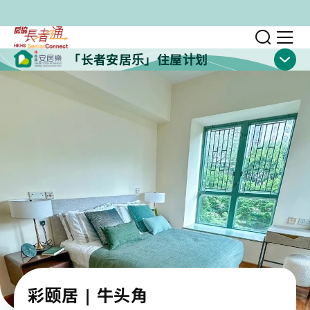
跳至主要内容
切换
显
「长者安居乐」住屋计划
显示
彩颐居 | 牛头角