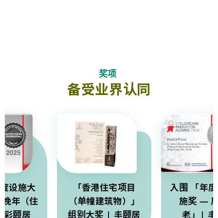
奖项
备受业界认同
度设施大
「香港住宅项目
入围 「年度
动晚年（住
（单幢建筑物）」
施奖 — 
 彩颐居
组别大奖 | 丰颐居
老」| 