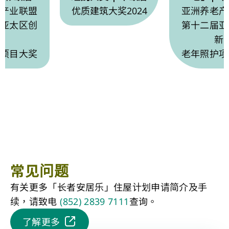
产业联盟
优质建筑大奖2024
亚洲养老产
亚太区创
第十二届亚
新
新
项目大奖
老年照护项
常见问题
有关更多「长者安居乐」住屋计划申请简介及手
续，请致电
(852) 2839 7111
查询。
了解更多