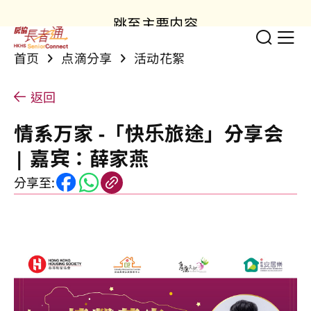
跳至主要内容
切换
显
首页
点滴分享
活动花絮
返回
情系万家 -「快乐旅途」分享会
| 嘉宾：薛家燕
分享至: