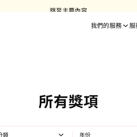
跳至主要內容
目
服務
我們的服務
服
樂」住屋計劃
誌
務
業長者照護服
務
居資源中心
教育
所有獎項
房協長者安居資源中心
雋康頤庭 - 護理安老院
雋康頤庭 - 護理安老院
日間照護及訓練中心
樂頤居 │ 將軍澳
房協友里
住宅單位
雋悦
樂活
「長
日
選擇分類以套用篩選。
選擇年份以套用篩選。
分類
年份