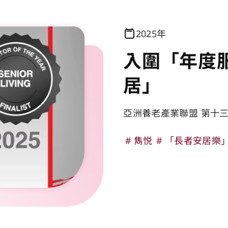
2025年
入圍「年度服
居」
亞洲養老產業聯盟 第十
雋悦
「長者安居樂