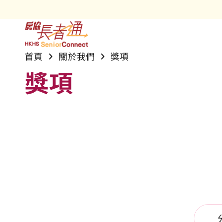
長者房屋項
雋悦
安居樂語
銀齡網誌
社區及長者
首頁
關於我們
獎項
護理安老院
「長者安居
活動花絮
樂活安居網
最新資訊
獎項
專業護理服
雋康天地專
獎項
務
屋邨支援服
房協長者安
社會創新與
房協友里