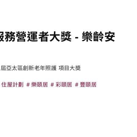
務營運者大獎 - 樂齡安
三屆亞太區創新老年照護 項目大奬
」住屋計劃
樂頤居
彩頤居
豐頤居