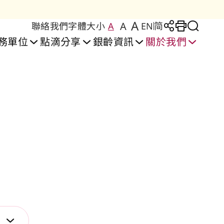
A
A
聯絡我們
字體大小
A
EN
简
Large Text Size
Regular Text Size
Medium Text Size
分享至
Print
切換
務單位
點滴分享
銀齡資訊
關於我們
安居生活實驗室
者安居樂」住屋計劃
間照護及訓練中心
安頤閣護理安老院
彩頤居 │ 牛頭角
設施及服務
復康服務
喜頤閣護理安老院
豐頤居 │ 紅磡
申請及輪候
復康中心