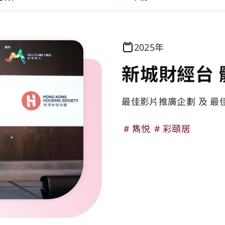
2025年
新城財經台 
最佳影片推廣企劃 及 最
雋悦
彩頤居