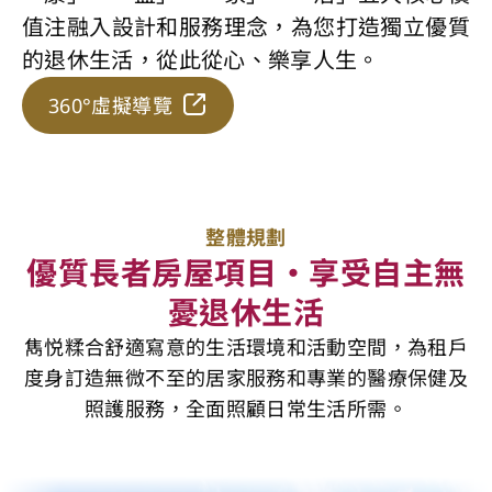
值注融入設計和服務理念，為您打造獨立優質
的退休生活，從此從心、樂享人生。
360°虛擬導覽
整體規劃
優質長者房屋項目・享受自主無
憂退休生活
雋悦糅合舒適寫意的生活環境和活動空間，為租戶
度身訂造無微不至的居家服務和專業的醫療保健及
照護服務，全面照顧日常生活所需。