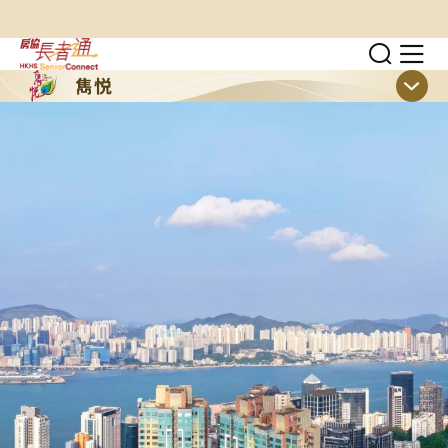
跳至主要內容
切換
顯
雋悦
顯示