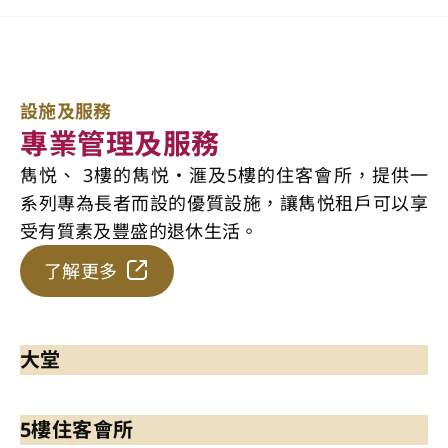
設施及服務
專業管理及服務
雋悦、 3樓的雋悦・滙及5樓的住客會所，提供一
系列專為長者而設的優質設施，讓雋悦租戶可以享
受有質素及豐盛的退休生活。
了解更多
大堂
5樓住客會所