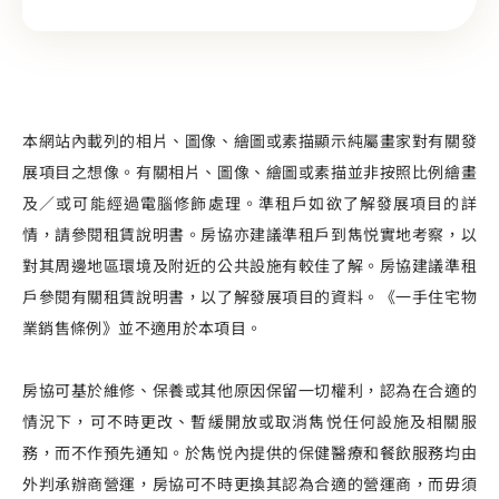
本網站內載列的相片、圖像、繪圖或素描顯示純屬畫家對有關發
展項目之想像。有關相片、圖像、繪圖或素描並非按照比例繪畫
及／或可能經過電腦修飾處理。準租戶如欲了解發展項目的詳
情，請參閱租賃說明書。房協亦建議準租戶到雋悦實地考察，以
對其周邊地區環境及附近的公共設施有較佳了解。房協建議準租
戶參閱有關租賃說明書，以了解發展項目的資料。《一手住宅物
業銷售條例》並不適用於本項目。
房協可基於維修、保養或其他原因保留一切權利，認為在合適的
情況下，可不時更改、暫緩開放或取消雋悦任何設施及相關服
務，而不作預先通知。於雋悦內提供的保健醫療和餐飲服務均由
外判承辦商營運，房協可不時更換其認為合適的營運商，而毋須