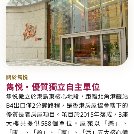
關於雋悦
雋悦・優質獨立自主單位
雋悦傲立於港島東核心地段，距離北角港鐵站
B4出口僅2分鐘路程，是香港房屋協會轄下的
優質長者房屋項目。項目於2015年落成，3座
大樓共提供588個單位。屋苑以「樂」、
「康」、「盈」、「家」、「活」五大核心價