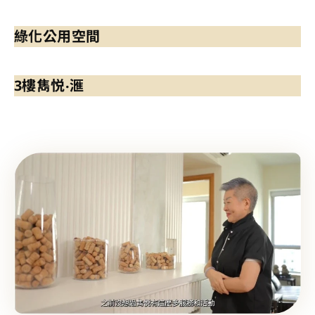
綠化公用空間
3樓雋悦‧滙