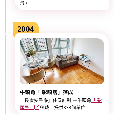
景。
2004
牛頭角「 彩頤居」落成
「長者安居樂」住屋計劃 ─牛頭角
「 彩
頤居」
落成，提供333個單位。