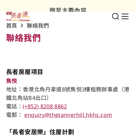
跳至主要內容
切換
顯
首頁
聯絡我們
聯絡我們
長者房屋項目
雋悦
地址：香港北角丹拿道8號雋悦3樓租務辦事處（港
鐵北角站​B4出口）
電話：
(+852) 8208 8862
電郵：
enquiry@thetannerhill.hkhs.com
「長者安居樂」住屋計劃