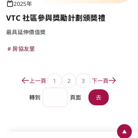
2025年
VTC 社區參與獎勵計劃頒奬禮
最具延伸價值奬
房協友里
上一頁
1
2
3
下一頁
轉到頁面
轉到頁面
轉到
頁面
去
Back 