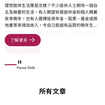
保單逆按篇
理想退休生活應是怎樣？不少退休人士期待一個自
主及無憂的生活，有人期望依靠退休金和個人積蓄
上一篇文章我們分享了如何透過安老按揭計劃，將
安享晚年，也有人選擇投資年金、股票、基金或房
物業轉化為退休後的穩定收入，自製長糧入住香港
地產等來增加收入，令自己能過有品質的晚年生
房屋協會（房協）轄下的長者房屋項目。今次，我
活。然而，要樂享頤年，關鍵不單止在於財富多
們將介紹另一項靈活的財務工具——保單逆按計劃
寡，而在於如何投資晚年生活。
（保單逆按），助你將持有的人壽保單「活化」，
了解更多
釋放其價值，以充裕的資金享受自主無憂的退休生
了解更多
活。
Pause Slide
所有文章