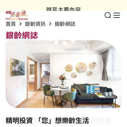
跳至主要內容
切換
顯
首頁
銀齡資訊
銀齡網誌
銀齡網誌
善用人壽保單 開展退而無憂新篇章 -
精明投資 「您」想樂齡生活