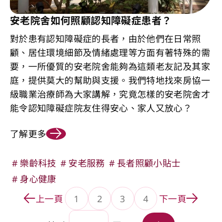
安老院舍如何照顧認知障礙症患者？
對於患有認知障礙症的長者，由於他們在日常照
顧、居住環境細節及情緒處理等方面有著特殊的需
要，一所優質的安老院舍能夠為這類老友記及其家
庭，提供莫大的幫助與支援。我們特地找來房協一
級職業治療師為大家講解，究竟怎樣的安老院舍才
能令認知障礙症院友住得安心、家人又放心？
了解更多
樂齡科技
安老服務
長者照顧小貼士
身心健康
上一頁
1
2
3
4
下一頁
轉到頁面
轉到頁面
轉到頁面