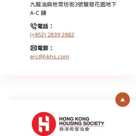
九龍油麻地眾坊街3號駿發花園地下 
A-C 舖
電話
：
(+852) 2839 2882
電郵
：
erc@hkhs.com
Back 