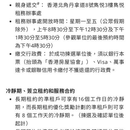
#
親身遞交
： 香港北角丹拿道8號雋悦3樓雋悦
租務辦事處
租務辦事處開放時間：星期一至五（公眾假期
除外），上午8時30分至下午12時30分及下午
1時30分至5時30分（參觀單位的最後預約時間
為下午4時30分）
繳交行政費： 於成功揀選單位後，須以銀行本
票（抬頭為「香港房屋協會」）、Visa、萬事
達卡或銀聯信用卡繳付不獲退還的行政費。
冷靜期、簽立租約和服務合約
長期租約的準租戶可享有16個工作日的冷靜
期，
而
長期租約優化獎勵計劃的準租戶則可享
有
8 個工作天的冷靜期。
（揀選及確認單位後
起計）