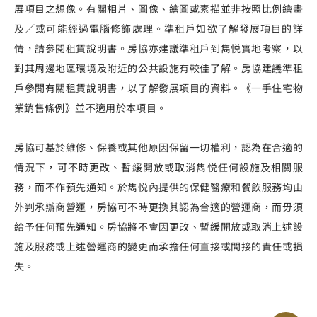
展項目之想像。有關相片、圖像、繪圖或素描並非按照比例繪畫
及／或可能經過電腦修飾處理。準租戶如欲了解發展項目的詳
情，請參閱租賃說明書。房協亦建議準租戶到雋悦實地考察，以
對其周邊地區環境及附近的公共設施有較佳了解。房協建議準租
戶參閱有關租賃說明書，以了解發展項目的資料。《一手住宅物
業銷售條例》並不適用於本項目。
房協可基於維修、保養或其他原因保留一切權利，認為在合適的
情況下，可不時更改、暫緩開放或取消雋悦任何設施及相關服
務，而不作預先通知。於雋悦內提供的保健醫療和餐飲服務均由
外判承辦商營運，房協可不時更換其認為合適的營運商，而毋須
給予任何預先通知。房協將不會因更改、暫緩開放或取消上述設
施及服務或上述營運商的變更而承擔任何直接或間接的責任或損
失。