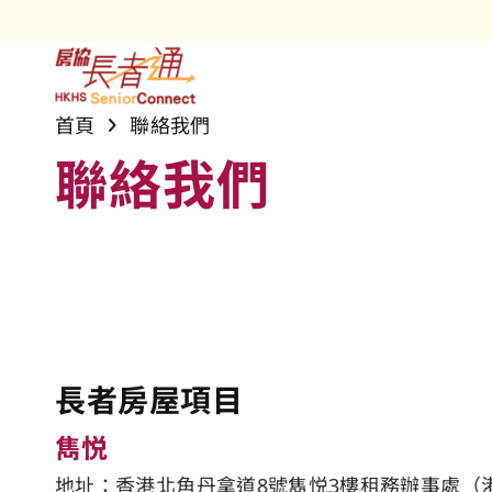
長者房屋項
雋悦
安居樂語
銀齡網誌
社區及長者
首頁
聯絡我們
護理安老院
「長者安居
活動花絮
樂活安居網
最新資訊
聯絡我們
專業護理服
雋康天地專
獎項
務
屋邨支援服
房協長者安
社會創新與
房協友里
長者房屋項目
雋悦
地址：香港北角丹拿道8號雋悦3樓租務辦事處（港