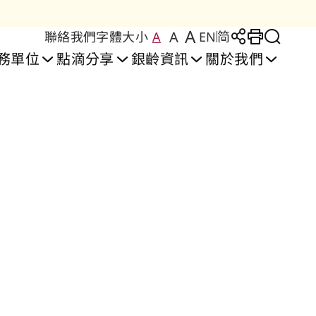
A
A
聯絡我們
字體大小
A
EN
简
Large Text Size
Regular Text Size
Medium Text Size
分享至
Print
切換
務單位
點滴分享
銀齡資訊
關於我們
安居生活實驗室
者安居樂」住屋計劃
間照護及訓練中心
安頤閣護理安老院
彩頤居 │ 牛頭角
設施及服務
復康服務
喜頤閣護理安老院
豐頤居 │ 紅磡
申請及輪候
復康中心