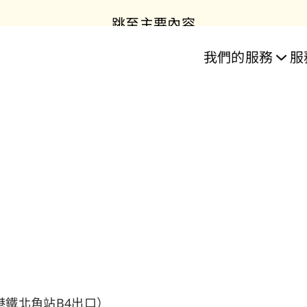
跳至主要內容
目
服務
我們的服務
服
樂」住屋計劃
誌
務
業長者照護服
務
居資源中心
教育
房協長者安居資源中心
雋康頤庭 - 護理安老院
雋康頤庭 - 護理安老院
日間照護及訓練中心
樂頤居 │ 將軍澳
房協友里
住宅單位
雋悦
樂活
「長
日
鐵北角站​B4出口）