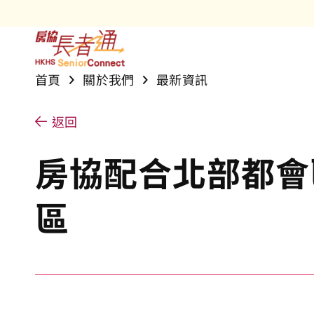
長者房屋項
雋悦
安居樂語
銀齡網誌
社區及長者
首頁
關於我們
最新資訊
護理安老院
「長者安居
活動花絮
樂活安居網
最新資訊
返回
專業護理服
雋康天地專
獎項
務
房協配合北部都會
屋邨支援服
房協長者安
區
社會創新與
房協友里