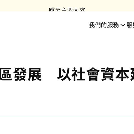
跳至主要內容
目
服務
我們的服務
服
樂」住屋計劃
誌
務
業長者照護服
區發展 以社會資本
務
居資源中心
教育
房協長者安居資源中心
雋康頤庭 - 護理安老院
雋康頤庭 - 護理安老院
日間照護及訓練中心
樂頤居 │ 將軍澳
房協友里
住宅單位
雋悦
樂活
「長
日