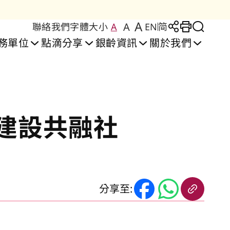
A
A
聯絡我們
字體大小
A
EN
简
Large Text Size
Regular Text Size
Medium Text Size
分享至
Print
切換
務單位
點滴分享
銀齡資訊
關於我們
建設共融社
安居生活實驗室
者安居樂」住屋計劃
間照護及訓練中心
安頤閣護理安老院
彩頤居 │ 牛頭角
設施及服務
復康服務
喜頤閣護理安老院
豐頤居 │ 紅磡
申請及輪候
復康中心
分享至: