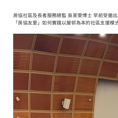
房協社區及長者服務總監 吳家雯博士 早前受邀
「房協友里」如何實踐以屋邨為本的社區支援模