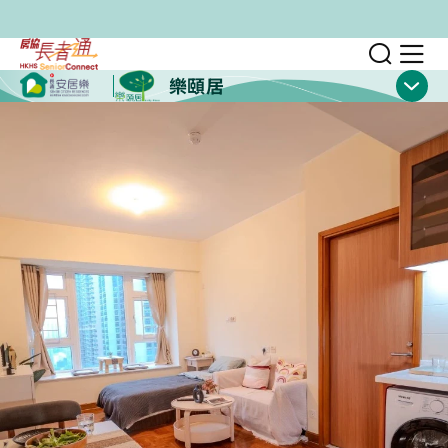
跳至主要內容
切換
顯
樂頤居
顯示