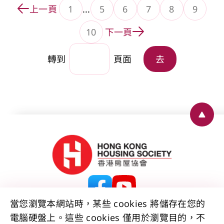
上一頁
1
...
5
6
7
8
9
轉到頁面
轉到頁面
轉到頁面
轉到頁面
轉到頁
10
下一頁
轉到頁面
轉到
頁面
去
Back 
當您瀏覽本網站時，某些 cookies 將儲存在您的
電腦硬盤上。這些 cookies 僅用於瀏覽目的，不
聯絡我們
免責聲明
版權公告
私隱政策聲明