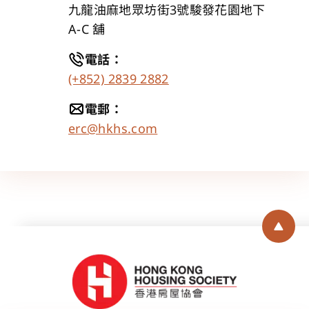
九龍油麻地眾坊街3號駿發花園地下 
A-C 舖
電話
：
(+852) 2839 2882
電郵
：
erc@hkhs.com
Back 