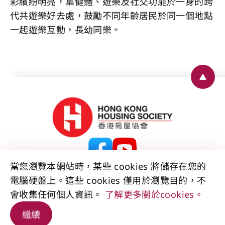
彩繽紛明亮，集健體、遊樂及社交功能於一身的跨
代共遊樂好去處，鼓勵不同年齡居民於同一個地點
一起遊樂互動，長幼同樂。
Back 
當您瀏覽本網站時，某些 cookies 將儲存在您的
電腦硬盤上。這些 cookies 僅用於瀏覽目的，不
聯絡我們
免責聲明
版權公告
私隱政策聲明
會收集任何個人資訊。
了解更多關於cookies。
資料公開聲明
無障礙聲明
網站地圖
© 2026 香港房屋協會 版權所有。
繼續