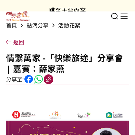
跳至主要內容
切換
顯
首頁
點滴分享
活動花絮
返回
情繫萬家 -「快樂旅途」分享會
| 嘉賓：薛家燕
分享至: