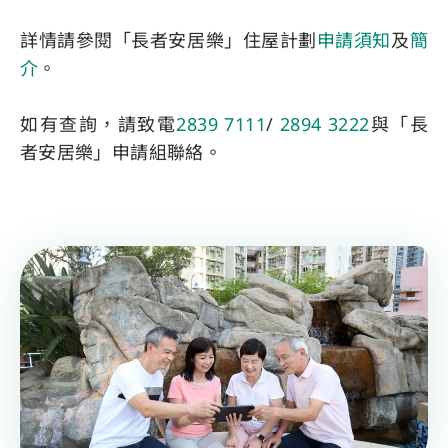
詳情請參閱「長者安居樂」住屋計劃
申請須知
及
簡
介
。
如有查詢，請致電
2839 7111
/
2894 3222
與「長
者安居樂」申請組聯絡。