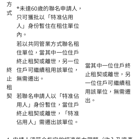
方
*未達60歲的聯名申請人，
式
只可獲批以「特准佔用
人」身份暫住在租住單位
內。
若以共同管業方式聯名租
住單位，當其中一位住戶
終止租契或離世，另一位
當其中一位住戶終
終
住戶可繼續租用該單位，
止租契或離世，另
止
無需遷出。
一位住戶可繼續租
租
用該單位，無需遷
契
若聯名申請人以「特准佔
出。
用人」身份暫住，當住戶
終止租契或離世，「特准
佔用人」需遷出該單位。