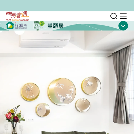
跳至主要內容
切換
顯
豐頤居
顯示