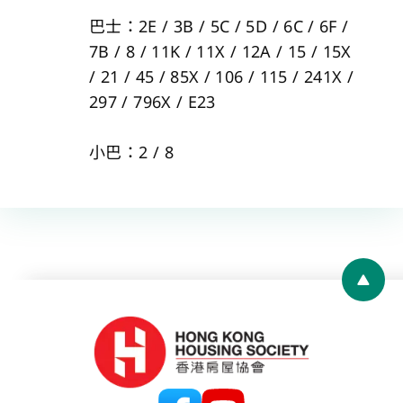
巴士：2E / 3B / 5C / 5D / 6C / 6F / 
7B / 8 / 11K / 11X / 12A / 15 / 15X 
/ 21 / 45 / 85X / 106 / 115 / 241X / 
297 / 796X / E23 
小巴：2 / 8 
Back 