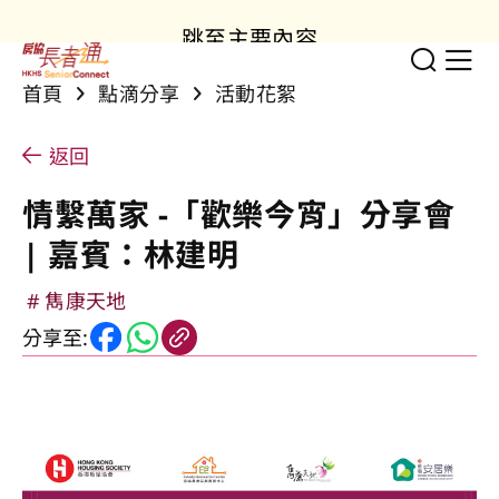
跳至主要內容
切換
顯
首頁
點滴分享
活動花絮
返回
情繫萬家 -「歡樂今宵」分享會
| 嘉賓：林建明
雋康天地
分享至: