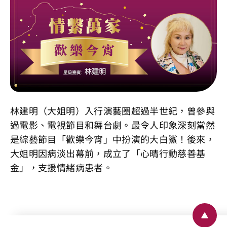
林建明（大姐明）入行演藝圈超過半世紀，曾參與
過電影、電視節目和舞台劇。最令人印象深刻當然
是綜藝節目「歡樂今宵」中扮演的大白鯊！後來，
大姐明因病淡出幕前，成立了「心晴行動慈善基
金」，支援情緒病患者。
Back 