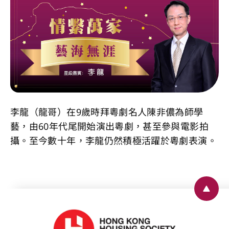
李龍（龍哥）在9歲時拜粵劇名人陳非儂為師學
藝，由60年代尾開始演出粵劇，甚至參與電影拍
攝。至今數十年，李龍仍然積極活躍於粵劇表演。
Back 