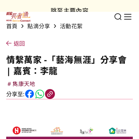
跳至主要內容
切換
顯
首頁
點滴分享
活動花絮
返回
情繫萬家 -「藝海無涯」分享會
| 嘉賓：李龍
雋康天地
分享至: