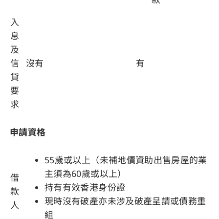
入
息
及
信
沒有
有
貸
要
求
申請資格
55歲或以上（未補地價資助出售房屋的業
主須為60歲或以上）
借
持有有效香港身份證
款
現時沒有破產亦未涉及破產呈請或債務重
人
組