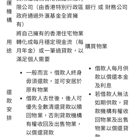
運
限公司（由香港特別行政區
銀行 或 財務公司
機
政府通過外滙基金全資擁
構
有）
將自己擁有的香港住宅物業
用
轉化成每月穩定現金流（每
購買物業
途
月年金）或一筆過貸款，以
滿足個人需要
借款人每月供
一般而言，借款人終身
款以償還本金
毋須還款，並可安居於
及利息
原有物業
還
若借款人無法
借款人去世後，後人可
款
如期供款，貸
優先全數清還貸款以贖
安
款機構有權收
回物業，否則貸款機構
排
回物業及出售
有權收回及出售物業，
物業以償還貸
以償還貸款
款