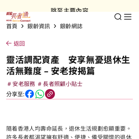
跳至主要內容
切換
顯
首頁
銀齡資訊
銀齡網誌
返回
靈活調配資產 安享無憂退休生
活無難度 – 安老按揭篇
安老服務
長者照顧小貼士
分享至:
隨着香港人均壽命延長，退休生活規劃愈顯重要。
許多長者都渴望擁有舒適、便捷、備受關懷的退休