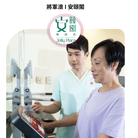
將軍澳 l 安頤閣