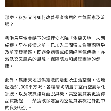
那麼，科技又可如何改善長者家居的空氣質素及流
通？
香港房屋協會轄下的護理安老院「雋康天地」未雨
綢繆，早在疫情之前，已加入三間獨立負壓觀察房
及前室緩衝區，既避免病毒或細菌經空氣傳播，亦
減低交叉感染的風險，保障院友和護理團隊的健
康。
此外，雋康天地提供寬敞的活動及生活空間，佔地
超過51,000平方呎，各樓層均裝置了室內空氣淨化
系統，以及次氯酸除菌脫臭機，其空氣質素更獲得
品質認證——榮獲環保署室內空氣質素檢定計劃中
的良好級別。