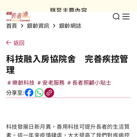
跳至主要內容
切換
顯
首頁
銀齡資訊
銀齡網誌
返回
科技融入房協院舍 完善疾控管
理
樂齡科技
安老服務
長者照顧小貼士
分享至:
科技發展日新月異，善用科技可提升長者的生活質
素。這一年來疫情肆虐，大大提高了我們對疾病控