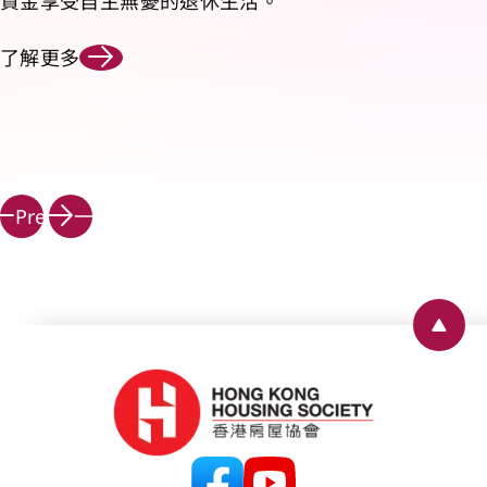
資金享受自主無憂的退休生活。
了解更多
下
Prev
一
頁
Back 