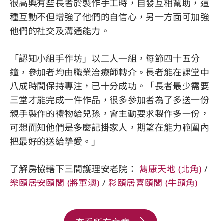
很高興有些長者於製作手工時，自發互相幫助，這
種互動不但增強了他們的自信心，另一方面可加強
他們的社交及溝通能力。
「認知小組手作坊」以二人一組，每節四十五分
鐘，參加者均由職業治療師轉介。長者能在課堂中
八成時間保持專注，已十分成功。「長者最少需要
三堂才能完成一件作品，很多參加者為了多送一份
親手製作的禮物給兒孫，會主動要求製作多一份，
可想而知他們是多麼記掛家人，期望在能力範圍內
把最好的送給摯愛。」
了解房協轄下三間護理安老院：
雋康天地 (北角)
/
樂頤居安頤閣 (將軍澳)
/
彩頤居喜頤閣 (牛頭角)