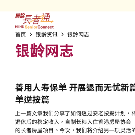
长者房屋项
隽悦
安居乐语
银龄网志
社区及长者
首页
银龄资讯
银龄网志
护理安老院
「长者安居
活动花絮
乐活安居网
最新资讯
银龄网志
专业护理服
隽康天地专
奖项
务
屋邨支援服
房协长者安
善用人寿保单 开展退而无忧新篇章
社会创新与
精明投资 「您」想乐龄生活
单逆按篇
房协友里
理想退休生活应是怎样？不少退休人士期待一个自
上一篇文章我们分享了如何透过安老按揭计划，
生活，有人期望依靠退休金和个人积蓄安享晚年，
退休后的稳定收入，自制长粮入住香港房屋协会
投资年金、股票、基金或房地产等来增加收入，令
的长者房屋项目。今次，我们将介绍另一项灵活
品质的晚年生活。然而，要乐享颐年，关键不单止