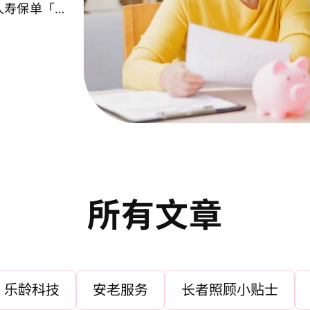
人寿保单「活
的退休生活。
所有文章
选择分类以套用筛选。
乐龄科技
安老服务
长者照顾小贴士