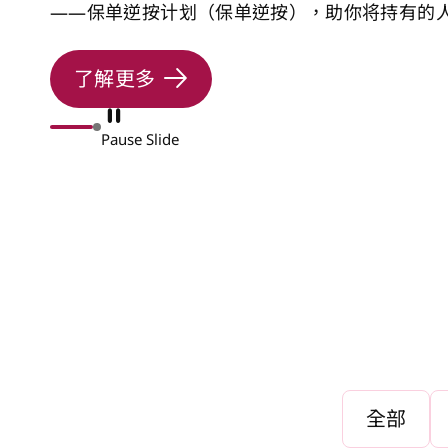
——保单逆按计划（保单逆按），助你将持有的
寡，而在于如何投资晚年生活。
化」，释放其价值，以充裕的资金享受自主无忧
了解更多
了解更多
Pause Slide
全部