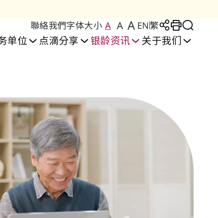
A
A
聯絡我們
字体大小
A
EN
繁
Large Text Size
Regular Text Size
Medium Text Size
分享至
Print
切换
务单位
点滴分享
银龄资讯
关于我们
安居生活实验室
者安居乐」住屋计划
间照护及训练中心
安颐阁护理安老院
彩颐居 │ 牛头角
设施及服务
复康服务
喜颐阁护理安老院
丰颐居 │ 红磡
申请及轮候
复康中心