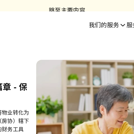
跳至主要内容
目
服务
我们的服务
服
乐」住屋计划
志
务
业长者照护服
务
居资源中心
 - 保
教育
房协长者安居资源中心
隽康颐庭 - 护理安老院
隽康颐庭 - 护理安老院
日间照护及训练中心
乐颐居 │ 将军澳
房协友里
住宅单位
隽悦
乐活
「长
日
主及无忧的
将物业转化为
也有人选择
（房协）辖下
自己能过有
的财务工具
在于财富多