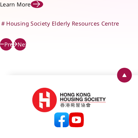
Learn More
Housing Society Elderly Resources Centre
Prev
Next
Back 